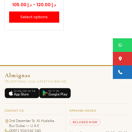
Price
105.00
د.إ
–
120.00
د.إ
range:
Select options
د.إ 105.00
through
د.إ 120.00
W
Lo
Ca
Almignas
TRADITIONAL UAE LIFESTYLE BRAND
DOWNLOAD ON THE
GET IT ON
App Store
Google Play
CONTACT US
OPENING HOURS
2nd December St, Al Hudaiba,
CLOSED NOW
Bur Dubai — U.A.E
00971 504 542 340