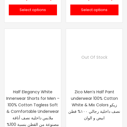
range:
range
Select options
Select options
.إ 102.00
د.إ 149.00
through
throu
د.إ 273.00
Out Of Stock
Half Elegancy White
Zico Men’s Half Pant
Innerwear Shorts for Men –
underwear 100% Cotton
100% Cotton Tagless Soft
White & Mix Colors زيكو
& Comfortable Underwear
نصف داخلية رجالي ١٠٠% قطن
ابيض و الوان
ملابس داخلية نصف أناقة
مصنوعة من القطن بنسبة 100%