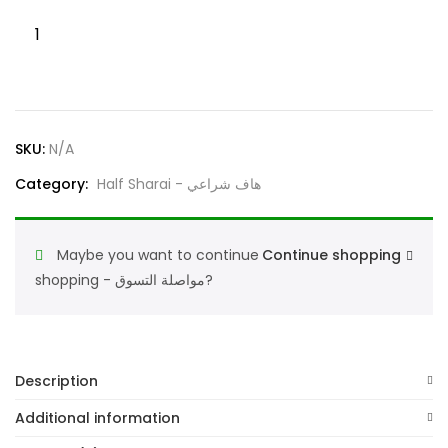
Classic
Men’s
White
Cotton
Shorts
SKU:
N/A
Innerwear
–
Category:
Half Sharai - هاف شراعي
100%
Super
Maybe you want to continue
Continue shopping
Combed
shopping - مواصلة التسوق?
Cotton,
شورتات
داخلية
قطنية
Description
بيضاء
كلاسيكية
Additional information
للرجال