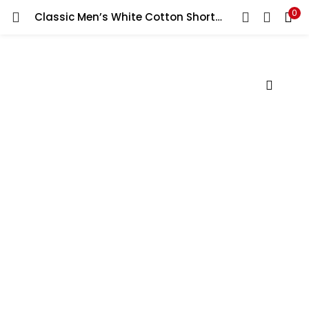
0
Classic Men’s White Cotton Shorts Innerwear – 100% Super Combed Cotton, شورتات داخلية قطنية بيضاء كلاسيكية للرجال – 100% قطن ممشط فائق الجودة،
LOGIN
Enter your username and password to login.
Remember me
Lost password?