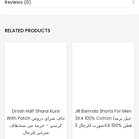
Reviews (0)
-
100%
قطن
ممشط
RELATED PRODUCTS
فائق
الجودة،
quantity
Drosh Half Sharai Kursi
Jill Barmda Shorts For Men
3X4 100% Cotton جيل برمدا
With Patch حاف شراي دروش
شورت للرجال 3X4 100% قطن
كرسي – حزمة من ستة,هاف
شرعي للرجال