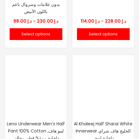
بدون علامات وسروال ناعم
باللون الأبيض
Price
Price
98.00
د.إ
–
230.00
د.إ
114.00
د.إ
–
228.00
د.إ
range:
range
Select options
Select options
د.إ 114.00
د.إ 98.00
through
throu
د.إ 230.00
Leno Underwear Men’s Half
Al Khaleej Half Sharai White
Innerwear الخليج هاف شراي
Pant 100% Cotton ,لينو هاف
داخلية ابيض
داخلية ١٠٠% قطن رجالي