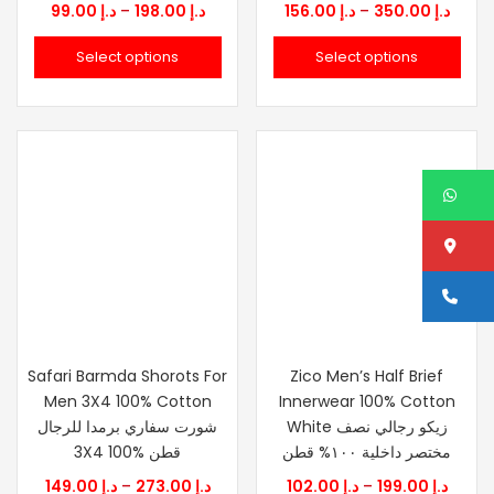
Price
Price
99.00
د.إ
–
198.00
د.إ
156.00
د.إ
–
350.00
د.إ
range:
range
Select options
Select options
.إ 156.00
د.إ 99.00
through
thro
د.إ 198.00
W
Lo
Ca
Safari Barmda Shorots For
Zico Men’s Half Brief
Men 3X4 100% Cotton
Innerwear 100% Cotton
White زيكو رجالي نصف
شورت سفاري برمدا للرجال
مختصر داخلية ١٠٠% قطن
3X4 100% قطن
Price
Price
149.00
د.إ
–
273.00
د.إ
102.00
د.إ
–
199.00
د.إ