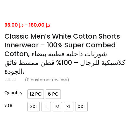
Price
96.00
د.إ
–
180.00
د.إ
range:
Classic Men’s White Cotton Shorts
د.إ 96.00
Innerwear – 100% Super Combed
through
Cotton, شورتات داخلية قطنية بيضاء
د.إ 180.00
كلاسيكية للرجال – 100% قطن ممشط فائق
الجودة،
(
0
customer reviews)
Quantity
12 PC
6 PC
Size
3XL
L
M
XL
XXL