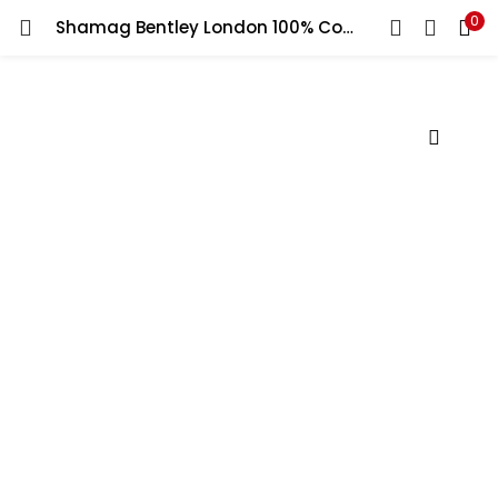
0
Shamag Bentley London 100% Cotton Made in England شماغ بنتلي احمر الخالص جديد ١٠٠% قطن صنع في انجليزي
LOGIN
Enter your username and password to login.
Remember me
Lost password?