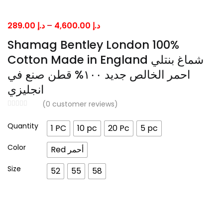
Price
289.00
د.إ
–
4,600.00
د.إ
range:
Shamag Bentley London 100%
د.إ 289.00
Cotton Made in England شماغ بنتلي
through
احمر الخالص جديد ١٠٠% قطن صنع في
د.إ 4,600.00
انجليزي
(
0
customer reviews)
Quantity
1 PC
10 pc
20 Pc
5 pc
Color
Red أحمر
Size
52
55
58