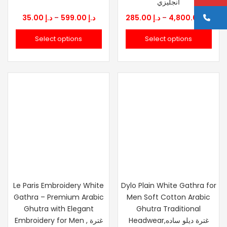
انجليزي
Ca
Price
Pric
35.00
د.إ
–
599.00
د.إ
285.00
د.إ
–
4,800.00
د.إ
range:
rang
Select options
Select options
285.00
د.إ 35.00
through
thr
د.إ 599.00
Le Paris Embroidery White
Dylo Plain White Gathra for
Gathra – Premium Arabic
Men Soft Cotton Arabic
Ghutra with Elegant
Ghutra Traditional
Headwear,غترة ديلو ساده
Embroidery for Men , غترة