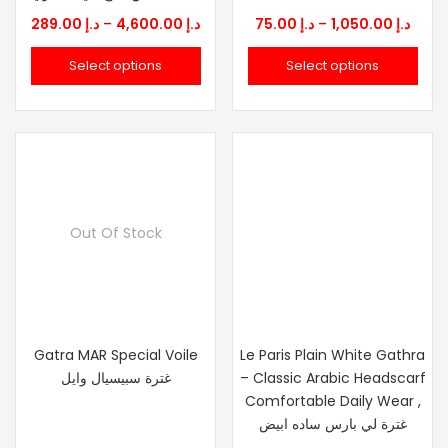
Price
Price
289.00
د.إ
–
4,600.00
د.إ
75.00
د.إ
–
1,050.00
د.إ
range:
rang
Select options
Select options
د.إ 75.00
د.إ 289.00
through
thro
د.إ 4,600.00
Out Of Stock
Gatra MAR Special Voile
Le Paris Plain White Gathra
غترة سبيسيال وايل
– Classic Arabic Headscarf
Comfortable Daily Wear ,
غترة لي بارس ساده ابيض