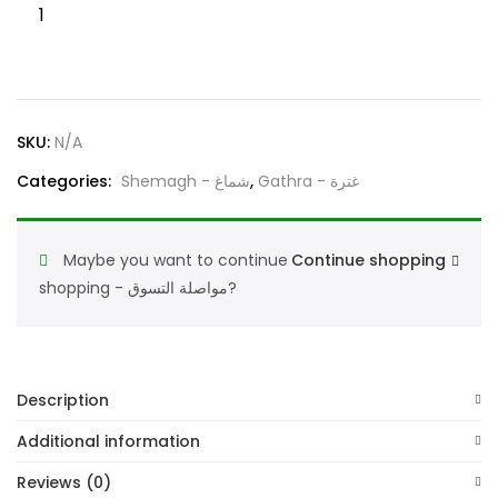
Shamag
Bentley
London
100%
Cotton
SKU:
N/A
Made
in
Categories:
Shemagh - شماغ
,
Gathra - غترة
England
شماغ
Maybe you want to continue
Continue shopping
بنتلي
shopping - مواصلة التسوق?
احمر
الخالص
جديد
١٠٠%
Description
قطن
صنع
Additional information
في
Reviews (0)
انجليزي