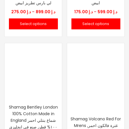
ابيض
لي بارس تطريز ابيض
Price
Price
275.00
د.إ
–
899.00
د.إ
175.00
د.إ
–
599.00
د.إ
range:
range
Select options
Select options
.إ 175.00
د.إ 275.00
through
thro
د.إ 899.00
Shamag Bentley London
100% Cotton Made in
Shamag Volcano Red For
England شماغ بنتلي احمر
Mrens ,غترة فالكون احمر
١٠٠% قطن صنع في انجليزي