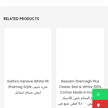
quantity
RELATED PRODUCTS
Gathra Geneve White PR
Bassam Shemagh Plus
Shamag Style غترة جنيف
Classic Red & White 100%
ابيض شماغ استايل
Cotton Made in England
W
شماغ البسام بلس كلاسيك
احمر,أبيض ١٠٠% قطن صنع في
Lo