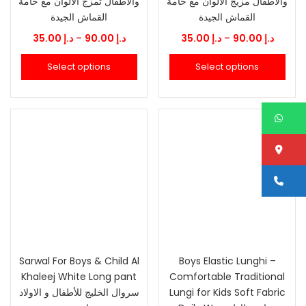
والأطفال مزيج الألوان مع خامة
والأطفال تمزج الألوان مع خامة
القماش الجيدة
القماش الجيدة
Price
Price
35.00
د.إ
–
90.00
د.إ
35.00
د.إ
–
90.00
د.إ
range:
range:
Select options
Select options
د.إ 35.00
د.إ 35.00
through
throu
90.00
د.إ 90.00
W
Lo
Ca
Sarwal For Boys & Child Al
Boys Elastic Lunghi –
Khaleej White Long pant
Comfortable Traditional
سروال الخليج للأطفال و الاولاد
Lungi for Kids Soft Fabric