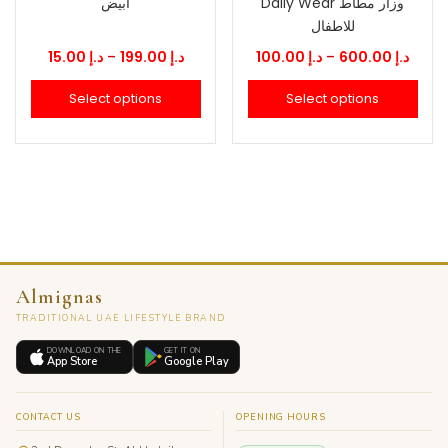
Daily Wear وزار مطاط
ابيض
للاطفال
Price
Price
15.00
د.إ
–
199.00
د.إ
100.00
د.إ
–
600.00
د.إ
range:
range
Select options
Select options
.إ 100.00
د.إ 15.00
through
thro
د.إ 199.00
Almignas
TRADITIONAL UAE LIFESTYLE BRAND
DOWNLOAD ON THE
GET IT ON
App Store
Google Play
CONTACT US
OPENING HOURS