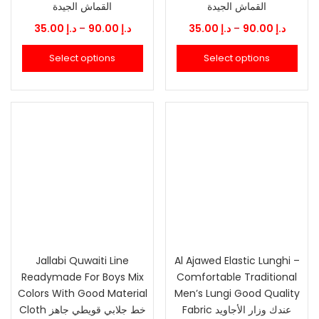
القماش الجيدة
القماش الجيدة
Price
Price
35.00
د.إ
–
90.00
د.إ
35.00
د.إ
–
90.00
د.إ
range:
range:
Select options
Select options
د.إ 35.00
د.إ 35.00
through
throu
90.00
د.إ 90.00
Jallabi Quwaiti Line
Al Ajawed Elastic Lunghi –
Readymade For Boys Mix
Comfortable Traditional
Colors With Good Material
Men’s Lungi Good Quality
Fabric عندك وزار الأجاويد
Cloth خط جلابي قويطي جاهز