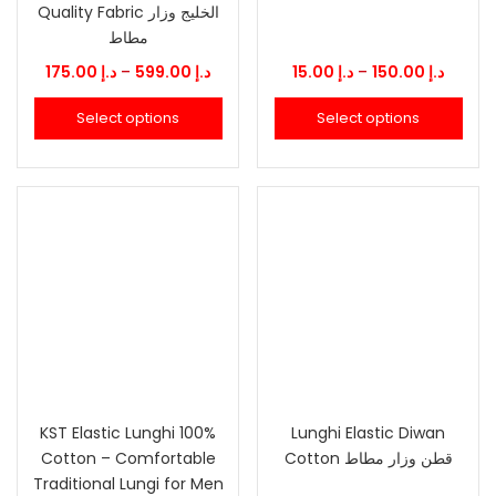
Quality Fabric الخليج وزار
مطاط
Price
Price
175.00
د.إ
–
599.00
د.إ
15.00
د.إ
–
150.00
د.إ
range:
range:
Select options
Select options
د.إ 15.00
د.إ 175.00
through
throu
15
د.إ 599.00
KST Elastic Lunghi 100%
Lunghi Elastic Diwan
Cotton – Comfortable
Cotton قطن وزار مطاط
Traditional Lungi for Men