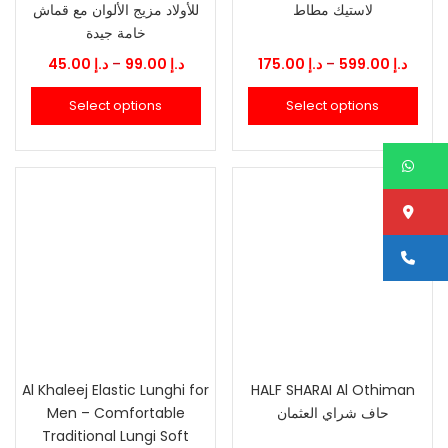
لاستيك مطاط
للأولاد مزيج الألوان مع قماش
خامة جيدة
Price
Price
45.00
د.إ
–
99.00
د.إ
175.00
د.إ
–
599.00
د.إ
range:
range
Select options
Select options
.إ 175.00
د.إ 45.00
through
thro
W
د.إ 99.00
Lo
Ca
Al Khaleej Elastic Lunghi for
HALF SHARAI Al Othiman
Men – Comfortable
حاف شراي العثمان
Traditional Lungi Soft