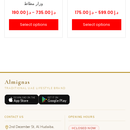
وزار مطاط
Price
Price
190.00
د.إ
–
735.00
د.إ
175.00
د.إ
–
599.00
د.إ
range:
range
Select options
Select options
.إ 175.00
د.إ 190.00
through
thro
د.إ 735.00
Almignas
TRADITIONAL UAE LIFESTYLE BRAND
DOWNLOAD ON THE
GET IT ON
App Store
Google Play
CONTACT US
OPENING HOURS
2nd December St, Al Hudaiba,
CLOSED NOW