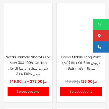
د.إ 230.00
W
Lo
Ca
Safari Barmda Shorots For
Drosh Middle Long Pant
Men 3X4 100% Cotton
(MR) Box Of 6pc دروش
سروال اولاد الاطفال
شورت سفاري برمدا للرجال
3X4 100% قطن
Price
Original
Curren
149.00
د.إ
–
273.00
د.إ
149.00
د.إ
126.00
د.إ
range:
price
price
Select options
Select options
د.إ 149.00
was:
is:
through
د.إ 149.00.
د.إ 273.00