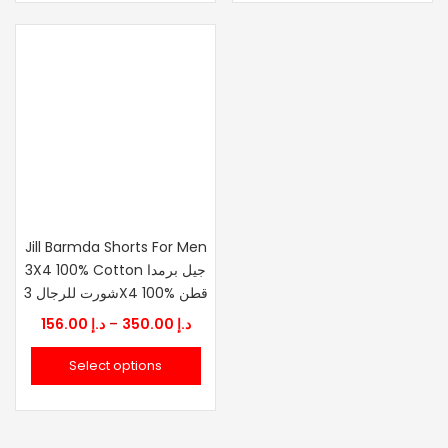
19
د.إ 98.00
Jill Barmda Shorts For Men
3X4 100% Cotton جيل برمدا
شورت للرجال 3X4 100% قطن
Price
156.00
د.إ
–
350.00
د.إ
range:
Select options
د.إ 156.00
through
د.إ 350.00