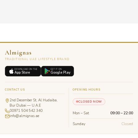
Almignas
TRADITIONAL UAE LIFESTYLE BRAND
DOWNLOAD ON THE
GET IT ON
App Store
Google Play
CONTACT US
OPENING HOURS
2nd December St, Al Hudaiba,
CLOSED NOW
Bur Dubai — U.A.E
00971 504 542 340
Mon – Sat
09:00 – 22:00
info@almignas.ae
Sunday
Closed