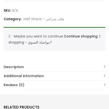
Sharai
White
SKU:
N/A
Innerwear
Category:
Half Sharai – هاف شراعي
For
Boys&Children
الخليج
Maybe you want to continue
Continue shopping
نصف
shopping - مواصلة التسوق?
شرايع
لباس
داخلي
أبيض
Description
للأولاد
Additional information
والأطفال
quantity
Reviews (0)
RELATED PRODUCTS