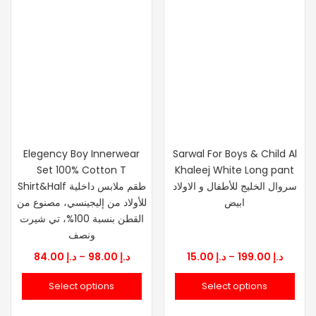
Elegency Boy Innerwear
Sarwal For Boys & Child Al
Set 100% Cotton T
Khaleej White Long pant
سروال الخليج للأطفال و الاولاد
Shirt&Half طقم ملابس داخلية
ابيض
للأولاد من إليجينسي، مصنوع من
القطن بنسبة 100%، تي شيرت
ونصف
Price
Price
84.00
د.إ
–
98.00
د.إ
15.00
د.إ
–
199.00
د.إ
range:
range:
Select options
Select options
د.إ 15.00
د.إ 84.00
through
throu