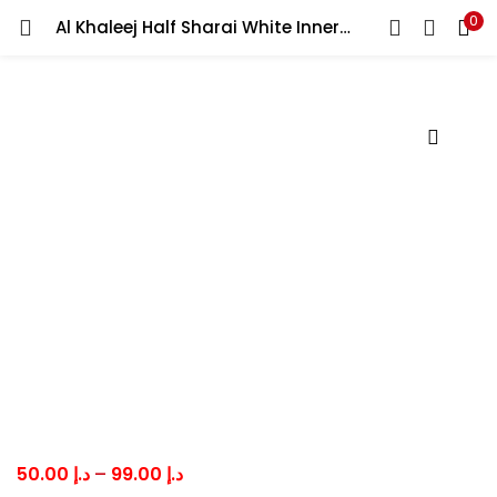
0
Al Khaleej Half Sharai White Innerwear For Boys&Children الخليج نصف شرايع لباس داخلي أبيض للأولاد والأطفال
LOGIN
Enter your username and password to login.
Remember me
Lost password?
Price
50.00
د.إ
–
99.00
د.إ