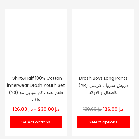
TShirt&Half 100% Cotton
Drosh Boys Long Pants
innerwear Drosh Youth Set
(YR) دروش سروال كرسي
للأطفال و الاولاد
(YS) طقم نصف كم شبابي مع
هاف
Price
Original
Curren
126.00
د.إ
–
230.00
د.إ
139.00
د.إ
126.00
د.إ
range:
price
price
Select options
Select options
د.إ 126.00
was:
is:
through
د.إ 139.00.