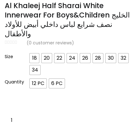
range:
Al Khaleej Half Sharai White
د.إ 50.00
Innerwear For Boys&Children الخليج
through
نصف شرايع لباس داخلي أبيض للأولاد
د.إ 99.00
والأطفال
(
0
customer reviews)
Size
18
20
22
24
26
28
30
32
34
Quantity
12 PC
6 PC
Al
Khaleej
Half