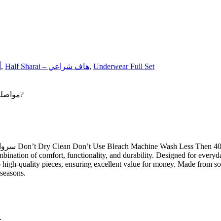
أ
,
Half Sharai – هاف شراعي
,
Underwear Full Set
Maybe you want to continue shopping - مواصلة التسوق?
ation of comfort, functionality, and durability. Designed for everyda
 6 high-quality pieces, ensuring excellent value for money. Made from so
 seasons.
.