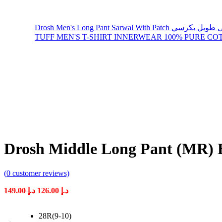
Drosh Men's Long Pant Sarwal With 
(
0
customer reviews)
Original
Current
149.00
د.إ
126.00
د.إ
price
price
was:
is:
28R(9-10)
د.إ 126.00.
د.إ 149.00.