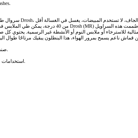
ashes.
يوفر الحل المثالي مزيج من الراحة والأداء الوظيفي وال
صندوق مكون من 6 قطع: قيمة رائعة مع أزواج متعددة للاستخدام اليومي.
استخدامات متعددة: مثالي لملابس النوم أو ملابس الاسترخاء أو الملابس الكاجوال.