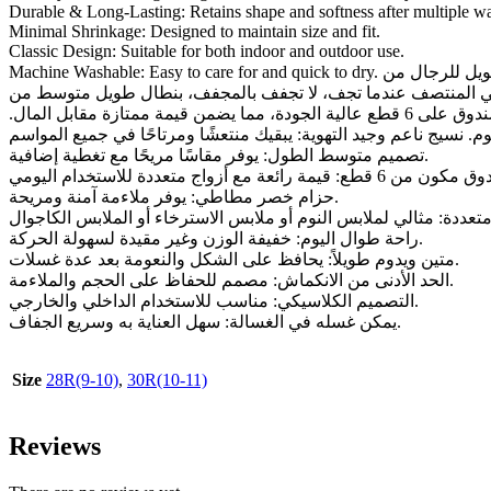
Durable & Long-Lasting: Retains shape and softness after multiple w
Minimal Shrinkage: Designed to maintain size and fit.
Classic Design: Suitable for both indoor and outdoor use.
Machine Washable: Easy to care for and quick to dry. سروال طويل للرجال من Drosh، سروال مع رقعة، ملابس رجالية طويلة بكرسي، لا تستخدم التنظيف الجاف، لا تستخدم المبيضات، يغسل في الغسالة أقل
من 40 درجة، يمكن طي الملابس في المنتصف عندما تجف، لا تجفف بالمجفف، بنطال طويل متوسط ​​من Drosh (MR) متانة. صُممت هذه السراويل
متوسطة الطول للارتداء اليومي، وتوفر مقاسًا مريحًا، مما يجعلها مثالية للاسترخاء أو ملابس النوم أو الأنشطة غير الرسمية. يحتوي كل صندوق على 6 قطع عالية الجودة، مما يضمن قيمة ممتازة مقابل المال.
تصميم متوسط ​​الطول: يوفر مقاسًا مريحًا مع تغطية إضافية.
حزام خصر مطاطي: يوفر ملاءمة آمنة ومريحة.
راحة طوال اليوم: خفيفة الوزن وغير مقيدة لسهولة الحركة.
متين ويدوم طويلاً: يحافظ على الشكل والنعومة بعد عدة غسلات.
الحد الأدنى من الانكماش: مصمم للحفاظ على الحجم والملاءمة.
التصميم الكلاسيكي: مناسب للاستخدام الداخلي والخارجي.
يمكن غسله في الغسالة: سهل العناية به وسريع الجفاف.
Size
28R(9-10)
,
30R(10-11)
Reviews