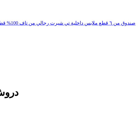
TUFF MEN'S T-SHIRT INNERWEAR 100% PURE COTTON. SOFT & COMFORTABLE Pack of Six صندوق من ٦ قطع ملابس داخلية تي شيرت رجالي من تاف 100% قطن نقي. ناعمة ومريحة
دروش سروال 