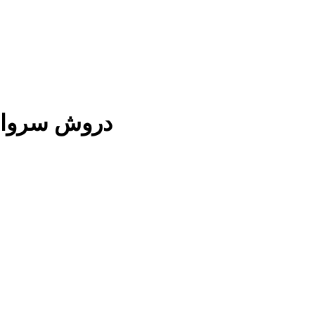
 6pc دروش سروال اولاد الاطفال