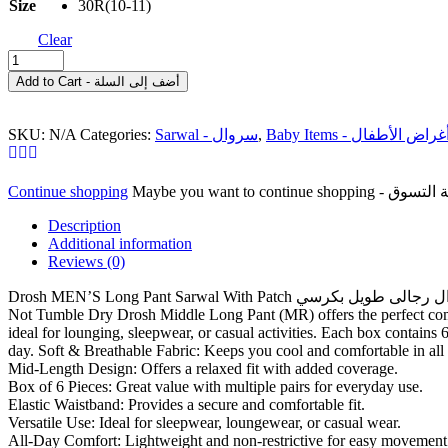
Size
30R(10-11)
Clear
Drosh
Middle
Add to Cart - أضف إلى السلة
Long
Pant
(MR)
SKU:
N/A
Categories:
Sarwal - سروال
,
Baby Items - غراض الأطفال
Box
Of
6pc
Continue shopping
دروش
سروال
Description
اولاد
Additional information
الاطفال
Reviews (0)
quantity
Drosh MEN’S Long Pant Sarwal With Patch سروال رجالى طويل بكرسي Don’t Dry Clean Don’t Use Bleach Machine Wash Less Then 40 Degree Medium Iron Fold Garment In Middle When You Dry Do
Not Tumble Dry Drosh Middle Long Pant (MR) offers the perfect combin
ideal for lounging, sleepwear, or casual activities. Each box contains
day. Soft & Breathable Fabric: Keeps you cool and comfortable in all
Mid-Length Design: Offers a relaxed fit with added coverage.
Box of 6 Pieces: Great value with multiple pairs for everyday use.
Elastic Waistband: Provides a secure and comfortable fit.
Versatile Use: Ideal for sleepwear, loungewear, or casual wear.
All-Day Comfort: Lightweight and non-restrictive for easy movement