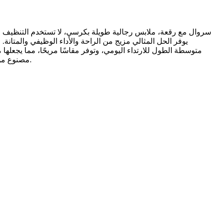
مصنوع من قماش ناعم يسمح بمرور الهواء، هذا البنطلون يبقيك مرتاحًا طوال اليوم. نسيج ناعم وجيد التهوية: يبقيك منتعشًا ومرتاحًا في جميع المواسم.