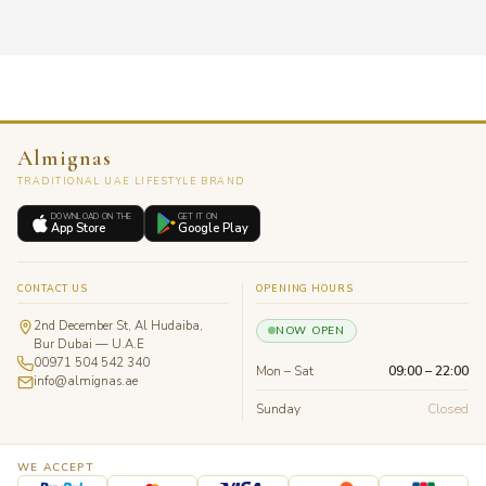
Almignas
TRADITIONAL UAE LIFESTYLE BRAND
DOWNLOAD ON THE
GET IT ON
App Store
Google Play
CONTACT US
OPENING HOURS
2nd December St, Al Hudaiba,
NOW OPEN
Bur Dubai — U.A.E
00971 504 542 340
Mon – Sat
09:00 – 22:00
info@almignas.ae
Sunday
Closed
WE ACCEPT