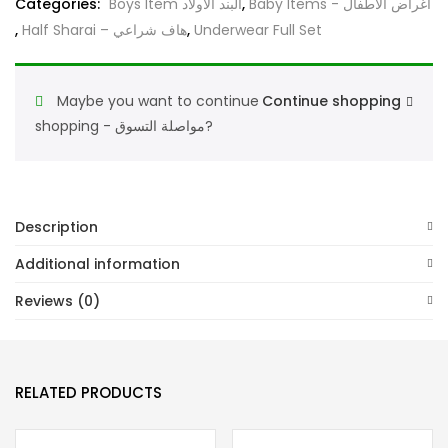
Set
Categories:
Boys Item البند الأولاد
,
Baby Items - أغراض الأطفال
(YS)
,
Half Sharai – هاف شراعي
,
Underwear Full Set
طقم
نصف
Maybe you want to continue
Continue shopping
كم
shopping - مواصلة التسوق?
شبابي
مع
هاف
quantity
Description
Additional information
Reviews (0)
RELATED PRODUCTS