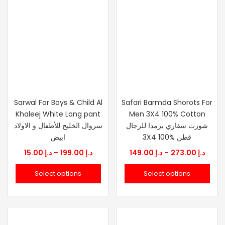
Sarwal For Boys & Child Al
Safari Barmda Shorots For
Khaleej White Long pant
Men 3X4 100% Cotton
شورت سفاري برمدا للرجال
سروال الخليج للأطفال و الاولاد
3X4 100% قطن
ابيض
Price
Price
15.00
د.إ
–
199.00
د.إ
149.00
د.إ
–
273.00
د.إ
range:
range
Select options
Select options
.إ 149.00
د.إ 15.00
through
thro
د.إ 199.00