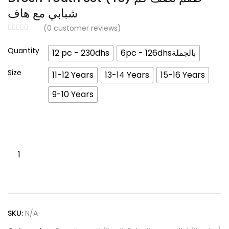
through
شبابي مع هاف
د.إ 230.00
(
0
customer reviews)
Quantity
12 pc - 230dhs
6pc - 126dhsبالجملة
Size
11-12 Years
13-14 Years
15-16 Years
9-10 Years
TShirt&Half
100%
Cotton
innerwear
Drosh
SKU:
N/A
Youth