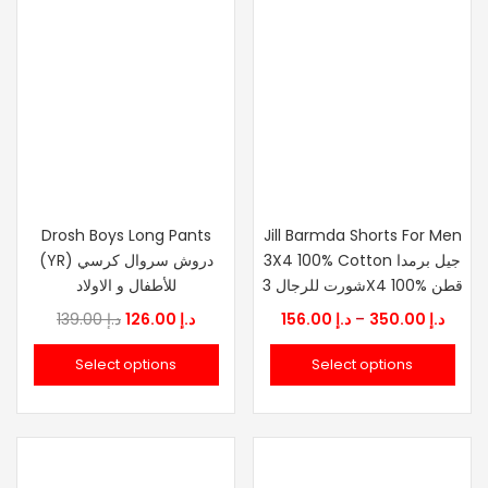
Drosh Boys Long Pants
Jill Barmda Shorts For Men
3X4 100% Cotton جيل برمدا
(YR) دروش سروال كرسي
شورت للرجال 3X4 100% قطن
للأطفال و الاولاد
Original
Current
Price
139.00
د.إ
126.00
د.إ
156.00
د.إ
–
350.00
د.إ
price
price
range
Select options
Select options
was:
is:
.إ 156.00
د.إ 139.00.
د.إ 126.00.
thro