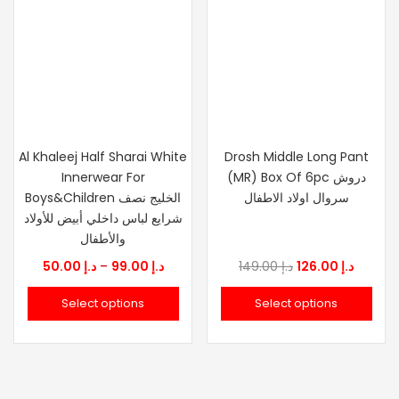
Al Khaleej Half Sharai White
Drosh Middle Long Pant
Innerwear For
(MR) Box Of 6pc دروش
سروال اولاد الاطفال
Boys&Children الخليج نصف
شرايع لباس داخلي أبيض للأولاد
والأطفال
Price
Original
Curren
50.00
د.إ
–
99.00
د.إ
149.00
د.إ
126.00
د.إ
range:
price
price
Select options
Select options
د.إ 50.00
was:
is:
through
د.إ 149.00.
د.إ 99.00