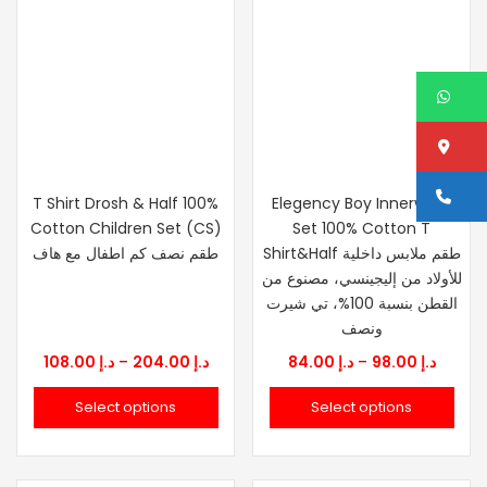
W
Lo
Ca
T Shirt Drosh & Half 100%
Elegency Boy Innerwear
Cotton Children Set (CS)
Set 100% Cotton T
Shirt&Half طقم ملابس داخلية
طقم نصف كم اطفال مع هاف
للأولاد من إليجينسي، مصنوع من
القطن بنسبة 100%، تي شيرت
ونصف
Price
Price
108.00
د.إ
–
204.00
د.إ
84.00
د.إ
–
98.00
د.إ
range:
range:
Select options
Select options
د.إ 84.00
د.إ 108.00
through
throu
98.00
د.إ 204.00