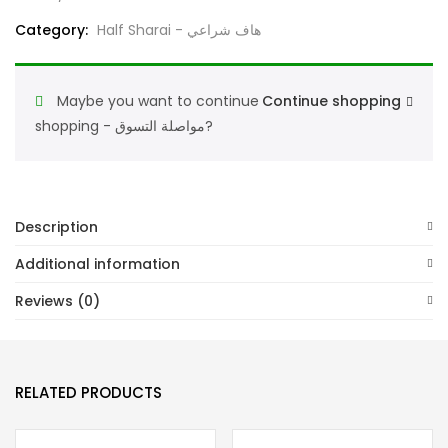
Patch
حاف
Category:
Half Sharai - هاف شراعي
شراي
دروش
Maybe you want to continue
Continue shopping
كرسي
shopping - مواصلة التسوق?
–
حزمة
من
ستة,هاف
Description
شرعي
للرجال
Additional information
quantity
Reviews (0)
RELATED PRODUCTS