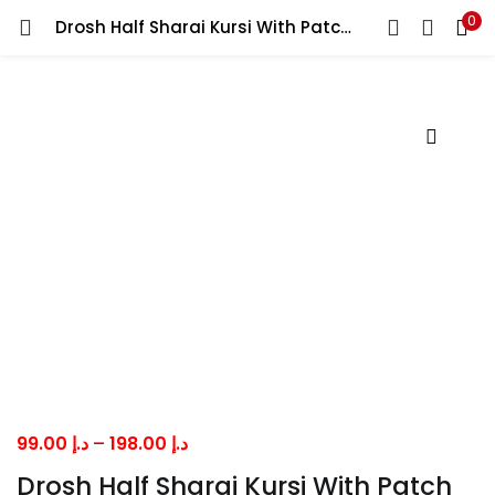
0
Drosh Half Sharai Kursi With Patch حاف شراي دروش كرسي – حزمة من ستة,هاف شرعي للرجال
LOGIN
Enter your username and password to login.
Remember me
Lost password?
Price
99.00
د.إ
–
198.00
د.إ
range:
Drosh Half Sharai Kursi With Patch