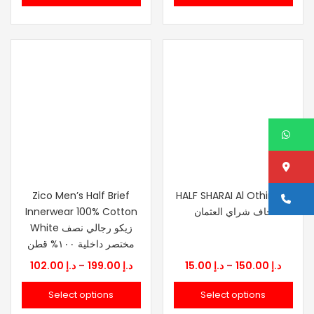
through
thro
د.إ 180.00
W
Lo
Zico Men’s Half Brief
HALF SHARAI Al Othiman
Ca
Innerwear 100% Cotton
حاف شراي العثمان
White زيكو رجالي نصف
مختصر داخلية ١٠٠% قطن
Price
Price
102.00
د.إ
–
199.00
د.إ
15.00
د.إ
–
150.00
د.إ
range:
range:
Select options
Select options
د.إ 15.00
د.إ 102.00