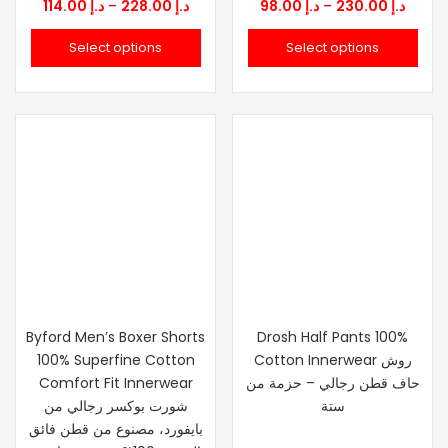
Price
Price
114.00
د.إ
–
228.00
د.إ
98.00
د.إ
–
230.00
د.إ
range:
range
Select options
Select options
د.إ 98.00
د.إ 114.00
through
throu
د.إ 228.00
Byford Men’s Boxer Shorts
Drosh Half Pants 100%
100% Superfine Cotton
Cotton Innerwear روش
Comfort Fit Innerwear
حاف قطن رجالي – حزمة من
ستة
شورت بوكسر رجالي من
بايفورد، مصنوع من قطن فائق