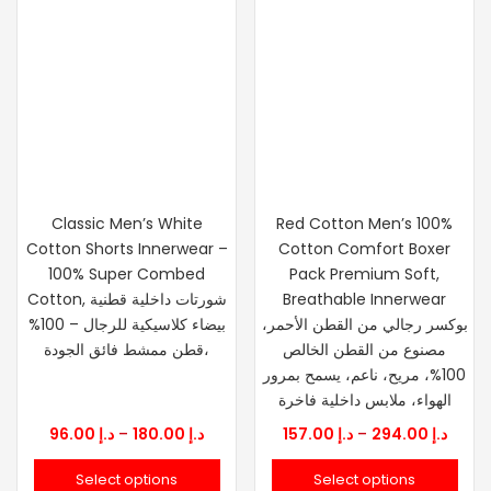
Classic Men’s White
Red Cotton Men’s 100%
Cotton Shorts Innerwear –
Cotton Comfort Boxer
100% Super Combed
Pack Premium Soft,
Cotton, شورتات داخلية قطنية
Breathable Innerwear
بوكسر رجالي من القطن الأحمر،
بيضاء كلاسيكية للرجال – 100%
مصنوع من القطن الخالص
قطن ممشط فائق الجودة،
100%، مريح، ناعم، يسمح بمرور
الهواء، ملابس داخلية فاخرة
Price
Price
96.00
د.إ
–
180.00
د.إ
157.00
د.إ
–
294.00
د.إ
range:
range
Select options
Select options
.إ 157.00
د.إ 96.00