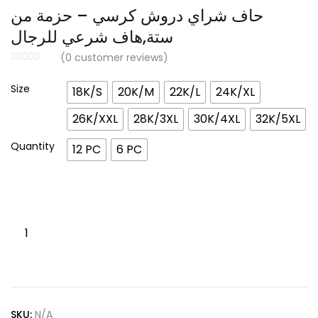
د.إ 99.00
حاف شراي دروش كرسي – حزمة من
through
ستة,هاف شرعي للرجال
د.إ 198.00
(
0
customer reviews)
Size
18K/S
20K/M
22K/L
24K/XL
26K/XXL
28K/3XL
30K/4XL
32K/5XL
Quantity
12 PC
6 PC
Drosh
Half
Sharai
Kursi
With
SKU:
N/A