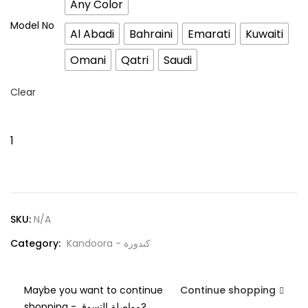
Any Color
Model No
Al Abadi
Bahraini
Emarati
Kuwaiti
Omani
Qatri
Saudi
Clear
KANDORA
STITCHING
ALL
MODELS
AL
SKU:
N/A
ABADI,EMARATI,KUWAITI,BAHRAINI,QATRI,SAUDI&OMANI
WHITE&COLORS
Category:
Kandoora - كندورة
CLOTHES
JAPAN.كندورة
Maybe you want to continue
Continue shopping
لخياطة
shopping - مواصلة التسوق?