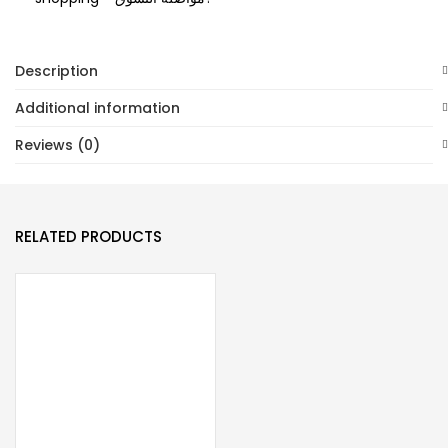
جميع
الموديلات
العبادي
Description
والاماراتي
Additional information
والكويتي
والبحريني
Reviews (0)
والقطري
والسعودي
والعماني
RELATED PRODUCTS
ملابس
بيضاء
والوان
يابانية
quantity