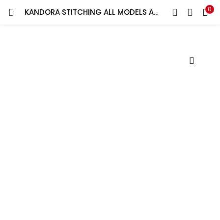
0
KANDORA STITCHING ALL MODELS AL ABADI,EMARATI,KUWAITI,BAHRAINI,QATRI,SAUDI&OMANI WHITE&COLORS CLOTHES JAPAN.كندورة لخياطة جميع الموديلات العبادي والاماراتي والكويتي والبحريني والقطري والسعودي والعماني ملابس بيضاء والوان يابانية
LOGIN
Enter your username and password to login.
Remember me
Lost password?