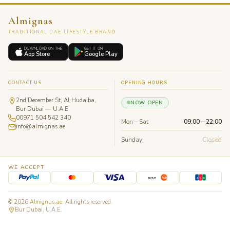
Almignas
TRADITIONAL UAE LIFESTYLE BRAND
DOWNLOAD ON THE
GET IT ON
App Store
Google Play
CONTACT US
OPENING HOURS
2nd December St, Al Hudaiba,
NOW OPEN
Bur Dubai — U.A.E
00971 504 542 340
Mon – Sat
09:00 – 22:00
info@almignas.ae
Sunday
Closed
WE ACCEPT
J
C
B
DISC
VER
© 2026
Almignas.ae
. All rights reserved.
Bur Dubai, U.A.E.