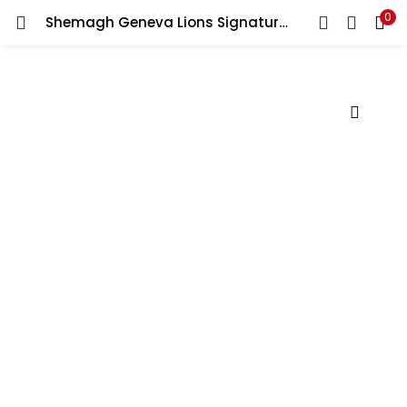
0
Shemagh Geneva Lions Signature Red Good Quality شماغ جينيفا ليونز سيجنتشر أحمر عالي الجودة
LOGIN
Enter your username and password to login.
Remember me
Lost password?