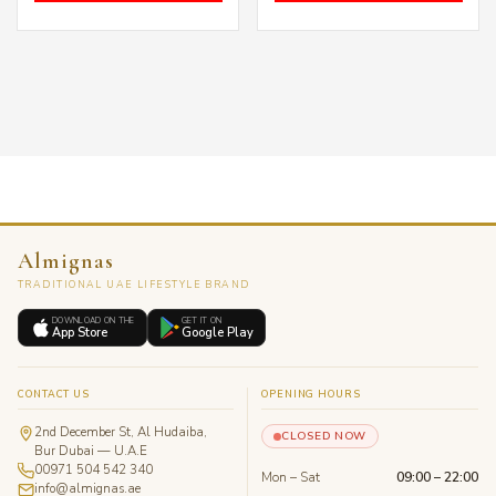
through
throu
د.إ 399.00
Almignas
TRADITIONAL UAE LIFESTYLE BRAND
DOWNLOAD ON THE
GET IT ON
App Store
Google Play
CONTACT US
OPENING HOURS
2nd December St, Al Hudaiba,
CLOSED NOW
Bur Dubai — U.A.E
00971 504 542 340
Mon – Sat
09:00 – 22:00
info@almignas.ae