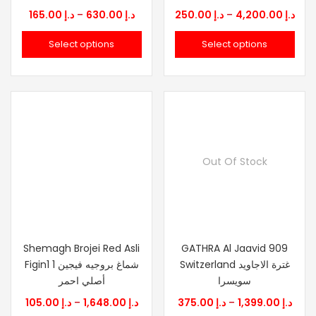
Price
Pric
165.00
د.إ
–
630.00
د.إ
250.00
د.إ
–
4,200.00
د.إ
range:
rang
Select options
Select options
250.00
د.إ 165.00
through
thr
د.إ 630.00
Out Of Stock
Shemagh Brojei Red Asli
GATHRA Al Jaavid 909
Switzerland غترة الاجاويد
Figin1 شماغ بروجيه فيجين 1
سويسرا
أصلي احمر
Price
Price
105.00
د.إ
–
1,648.00
د.إ
375.00
د.إ
–
1,399.00
د.إ