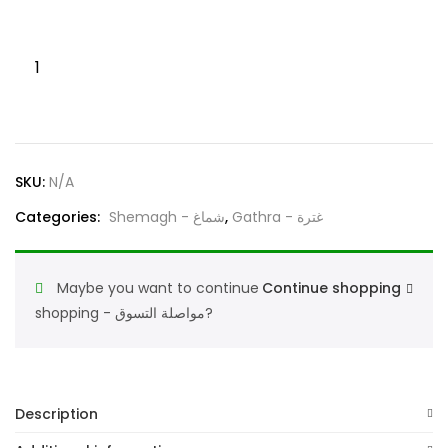
Shemagh
Geneva
Lions
Signature
Red
SKU:
N/A
Good
Quality
Categories:
Shemagh - شماغ
,
Gathra - غترة
شماغ
جينيفا
Maybe you want to continue
Continue shopping
ليونز
shopping - مواصلة التسوق?
سيجنتشر
أحمر
عالي
الجودة
Description
quantity