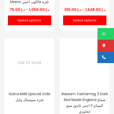
Mrens ,غترة فالكون احمر
Price
Price
75.00
د.إ
–
1,050.00
د.إ
105.00
د.إ
–
1,648.00
د.إ
range:
rang
Select options
Select options
إ 105.00
د.إ 75.00
through
thro
W
د.إ 1,050.00
Lo
Ca
Out Of Stock
Gatra MAR Special Voile
Bassam Yashamag 3 Dark
Red Made England شماغ
غترة سبيسيال وايل
البسام ٣ احمر غامق صنع
انجليزي