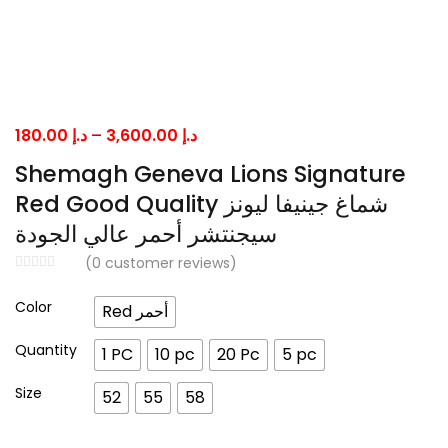
Price
180.00
د.إ
–
3,600.00
د.إ
range:
Shemagh Geneva Lions Signature
د.إ 180.00
Red Good Quality شماغ جينيفا ليونز
through
سيجنتشر أحمر عالي الجودة
د.إ 3,600.00
(
0
customer reviews)
Color
Red أحمر
Quantity
1 PC
10 pc
20 Pc
5 pc
Size
52
55
58