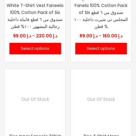
White T-Shirt Vest Faneela
Fanela 100% Cotton Pack
100% Cotton Pack of Six
of Six صندوق من ٦ قطع
المجلس تي شيرت داخلية ١٠٠
صندوق من ٦ قطع فانيلة داخلية
% قطن
رجالية المشهور ١٠٠% قطن
Price
Price
99.00
د.إ
–
220.00
د.إ
89.00
د.إ
–
160.00
د.إ
range:
range
Select options
Select options
د.إ 89.00
د.إ 99.00
through
throu
1
د.إ 220.00
Out Of Stock
Out Of Stock