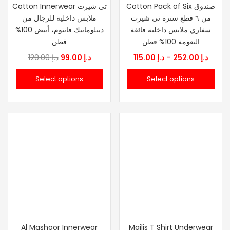
Cotton Pack of Six صندوق
Cotton Innerwear تي شيرت
من ٦ قطع سترة تي شيرت
ملابس داخلية للرجال من
سفاري ملابس داخلية فائقة
ديبلوماتيك فانتوم، أبيض 100%
النعومة 100% قطن
قطن
Original
Current
Price
120.00
د.إ
99.00
د.إ
115.00
د.إ
–
252.00
د.إ
price
price
range
Select options
Select options
was:
is:
د.إ 115.00
د.إ 120.00.
د.إ 99.00.
throu
Al Mashoor Innerwear
Majlis T Shirt Underwear