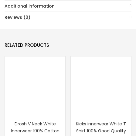
رجالي
Additional information
من
Reviews (0)
بالميرا،
ناعم
ومريح
للارتداء
RELATED PRODUCTS
اليومي،
مصنوع
من
القطن
بنسبة
100
%
quantity
Drosh V Neck White
Kicks innerwear White T
Innerwear 100% Cotton
Shirt 100% Good Quality