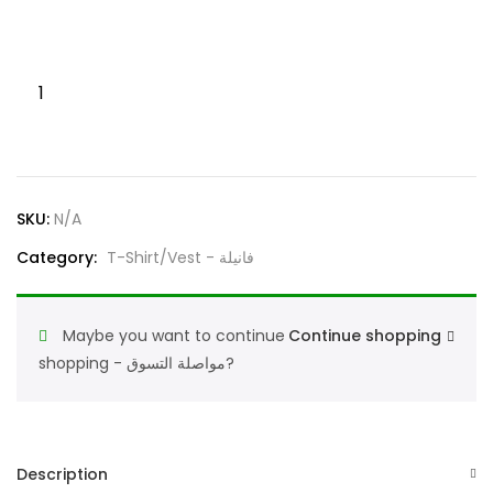
Palmera
Men’s
White
Inner
Vest
SKU:
N/A
Soft
&
Category:
T-Shirt/Vest - فانيلة
Comfortable
Daily
Maybe you want to continue
Continue shopping
Wear
shopping - مواصلة التسوق?
100%
Cotton
فانيلة
داخلي
Description
أبيض