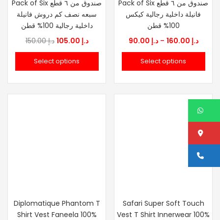
Pack of Six صندوق من ٦ قطع
Pack of Six صندوق من ٦ قطع
فانيلة داخلية رجالية كيكس
سبعه نصف كم دروش فانيلة
100% قطن
داخلية رجالية 100% قطن
Original
Current
Price
150.00
د.إ
105.00
د.إ
90.00
د.إ
–
160.00
د.إ
price
price
range
Select options
Select options
was:
is:
د.إ 90.00
د.إ 150.00.
د.إ 105.00.
throu
W
Lo
Ca
Diplomatique Phantom T
Safari Super Soft Touch
Shirt Vest Faneela 100%
Vest T Shirt Innerwear 100%