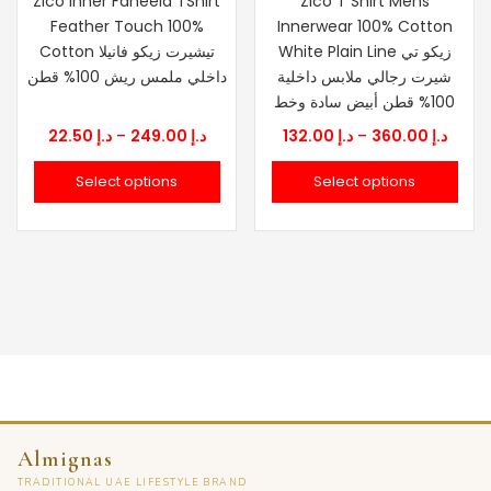
Zico Inner Faneela TShirt
Zico T Shirt Mens
Feather Touch 100%
Innerwear 100% Cotton
White Plain Line زيكو تي
Cotton تيشيرت زيكو فانيلا
شيرت رجالي ملابس داخلية
داخلي ملمس ريش 100% قطن
100% قطن أبيض سادة وخط
Price
Price
22.50
د.إ
–
249.00
د.إ
132.00
د.إ
–
360.00
د.إ
range:
range
Select options
Select options
.إ 132.00
د.إ 22.50
through
thro
د.إ 249.00
Almignas
TRADITIONAL UAE LIFESTYLE BRAND