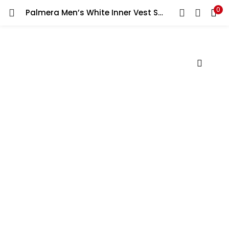
0
Palmera Men’s White Inner Vest Soft & Comfortable Daily Wear 100% Cotton فانيلة داخلي أبيض رجالي من بالميرا، ناعم ومريح للارتداء اليومي، مصنوع من القطن بنسبة 100 %
LOGIN
Enter your username and password to login.
Remember me
Lost password?