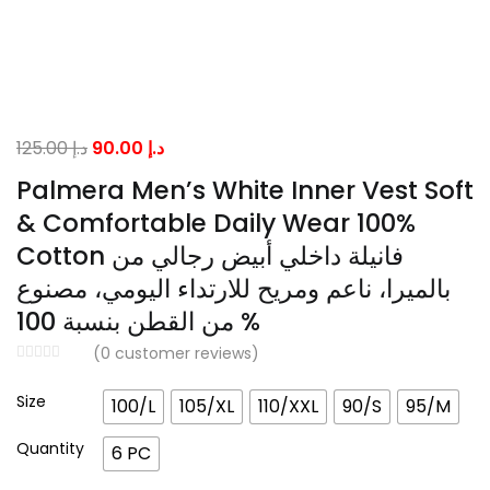
Original
Current
125.00
د.إ
90.00
د.إ
price
price
Palmera Men’s White Inner Vest Soft
was:
is:
& Comfortable Daily Wear 100%
د.إ 90.00.
د.إ 125.00.
Cotton فانيلة داخلي أبيض رجالي من
بالميرا، ناعم ومريح للارتداء اليومي، مصنوع
من القطن بنسبة 100 %
(
0
customer reviews)
Size
100/L
105/XL
110/XXL
90/S
95/M
Quantity
6 PC